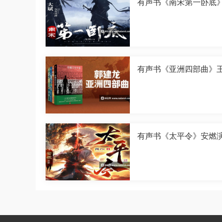
有声书《南宋第一卧底
演播[M4A]
有声书《亚洲四部曲》
演播[M4A]
有声书《太平令》安燃
[M4A]