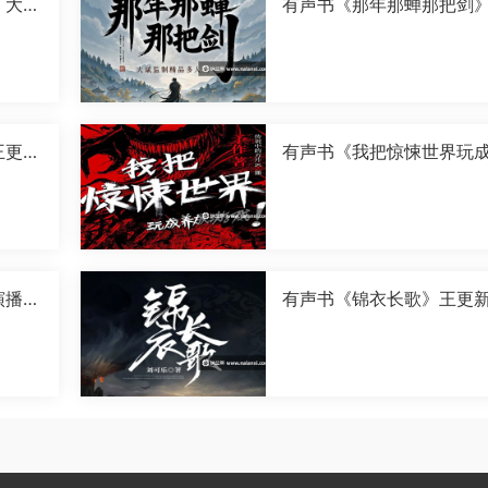
》大斌
有声书《那年那蝉那把剑
斌演播[M4A]
王更新
有声书《我把惊悚世界玩
成游戏》传说中的方片K演
[M4A]
演播
有声书《锦衣长歌》王更
播[M4A]