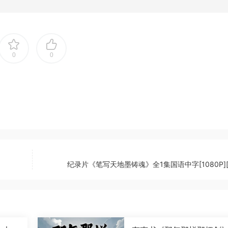
0
0
纪录片《笔写天地墨铸魂》全1集国语中字[1080P][