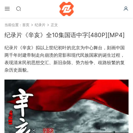
当前位置：
首页
纪录片
正文
纪录片《辛亥》全10集国语中字[480P][MP4]
纪录片《辛亥》拟以上世纪初叶的北京为中心舞台，刻画中国
两千年封建帝制走向崩溃的背影和现代民族国家的诞生过程，
表现清末民初思想交汇、新旧杂陈、势力纷争、歧路纷繁的复
杂历史面貌。