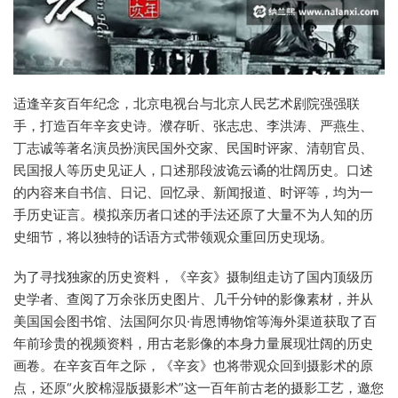
适逢辛亥百年纪念，北京电视台与北京人民艺术剧院强强联
手，打造百年辛亥史诗。濮存昕、张志忠、李洪涛、严燕生、
丁志诚等著名演员扮演民国外交家、民国时评家、清朝官员、
民国报人等历史见证人，口述那段波诡云谲的壮阔历史。口述
的内容来自书信、日记、回忆录、新闻报道、时评等，均为一
手历史证言。模拟亲历者口述的手法还原了大量不为人知的历
史细节，将以独特的话语方式带领观众重回历史现场。
为了寻找独家的历史资料，《辛亥》摄制组走访了国内顶级历
史学者、查阅了万余张历史图片、几千分钟的影像素材，并从
美国国会图书馆、法国阿尔贝·肯恩博物馆等海外渠道获取了百
年前珍贵的视频资料，用古老影像的本身力量展现壮阔的历史
画卷。在辛亥百年之际，《辛亥》也将带观众回到摄影术的原
点，还原“火胶棉湿版摄影术”这一百年前古老的摄影工艺，邀您