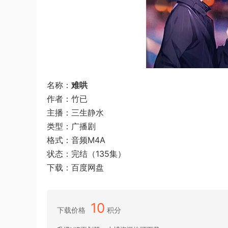
名称：
难哄
作者：竹已
主播：三生静水
类型：广播剧
格式：音频M4A
状态：完结（135集）
下载：百度网盘
10
下载价格
积分