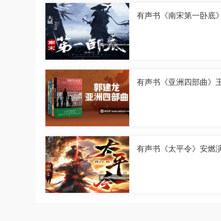
有声书《南宋第一卧底
演播[M4A]
有声书《亚洲四部曲》
演播[M4A]
有声书《太平令》安燃
[M4A]