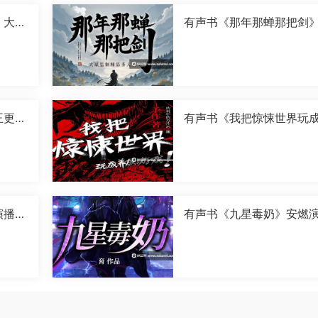
》大斌
有声书《那年那蝉那把剑
斌演播[M4A]
王更新
有声书《我把惊悚世界玩
成游戏》传说中的方片K演
[M4A]
演播
有声书《九星毒奶》安燃
[M4A]