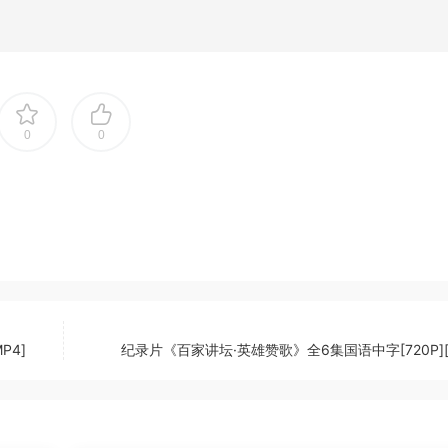
0
0
P4]
纪录片《百家讲坛·英雄赞歌》全6集国语中字[720P][