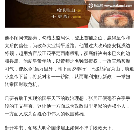
他不顾同僚鄙夷，勾结太监冯保，登上首辅之位，赢得皇帝和
太后的信任，为改革大业铺平道路。他通过大收贿赂安抚戍边
将领，起用贪官殷正茂平定西南叛乱，彻底解决由来已久的边
疆兵患。他趁皇帝年幼，以帝师之名独裁擅权，一改官场颓靡
习气，使政令“虽万里外，朝下而夕奉行”。他以辞官为由，胁迫
小皇帝下旨，将反对者一一铲除，从而顺利推行新政，一举扭
转帝国财政危机。
只要有助于实现治国平天下的政治理想，张居正便毫不在乎手
段的正义与否。这让他一方面成为政敌眼里卑鄙的弄权小人，
一方面又成为百姓心中伟大的救国英雄。
翻开本书，领略大明帝国张居正如何不择手段救天下。