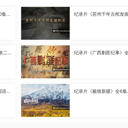
0集国
纪录片《苏州千年古棺发
实》全2集国语中字[1080P
[MP4]
第二
纪录片《广西剿匪纪事》全
0P]
集国语中字[720P][MP4]
国语中
纪录片《极致新疆》全6集
语中字[1080P][MP4]