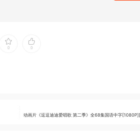
0
0
动画片《逗逗迪迪爱唱歌 第二季》全68集国语中字[1080P][