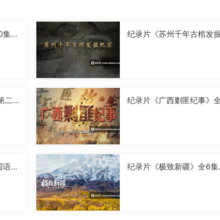
0集国
纪录片《苏州千年古棺发
实》全2集国语中字[1080P
[MP4]
第二
纪录片《广西剿匪纪事》全
0P]
集国语中字[720P][MP4]
国语中
纪录片《极致新疆》全6集
语中字[1080P][MP4]