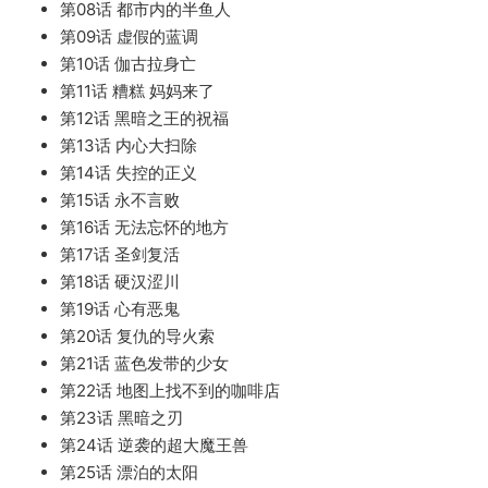
第08话 都市内的半鱼人
第09话 虚假的蓝调
第10话 伽古拉身亡
第11话 糟糕 妈妈来了
第12话 黑暗之王的祝福
第13话 内心大扫除
第14话 失控的正义
第15话 永不言败
第16话 无法忘怀的地方
第17话 圣剑复活
第18话 硬汉涩川
第19话 心有恶鬼
第20话 复仇的导火索
第21话 蓝色发带的少女
第22话 地图上找不到的咖啡店
第23话 黑暗之刃
第24话 逆袭的超大魔王兽
第25话 漂泊的太阳