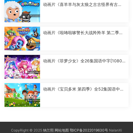
动画片《喜羊羊与灰太狼之古古怪界有古
怪》全60集国语中字[1080P][MP4]
动画片《啦咘啦哆警长大战羚羚羊 第二季》
全52集国语中字[1080P][MP4]
动画片《菲梦少女》全26集国语中字[1080
P][MP4]
动画片《宝贝多米 第四季》全52集国语中字
[1080P][MP4]
CopyRight © 2025
纳兰熙
网站地图
鄂ICP备2022019630号
NalanXi