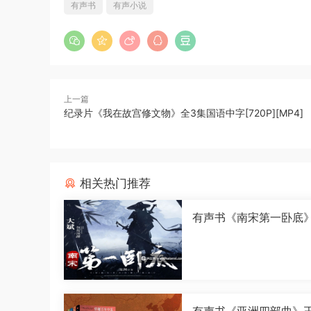
有声书
有声小说
上一篇
纪录片《我在故宫修文物》全3集国语中字[720P][MP4]
相关热门推荐
有声书《南宋第一卧底
演播[M4A]