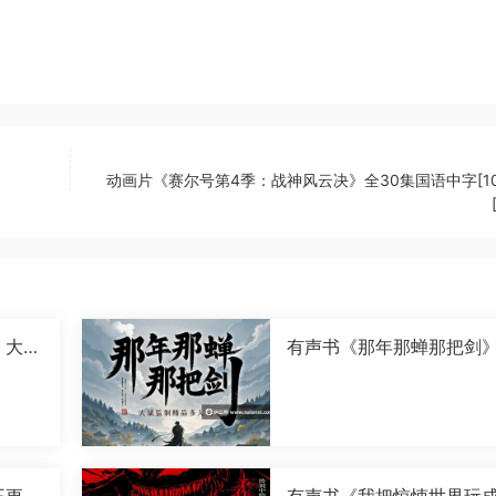
动画片《赛尔号第4季：战神风云决》全30集国语中字[108
》大斌
有声书《那年那蝉那把剑
斌演播[M4A]