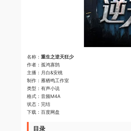
名称：
重生之逆天狂少
作者：孤鸿寡鹄
主播：月白&安桃
制作：雁栖鸣工作室
类型：有声小说
格式：音频M4A
状态：完结
下载：百度网盘
目录