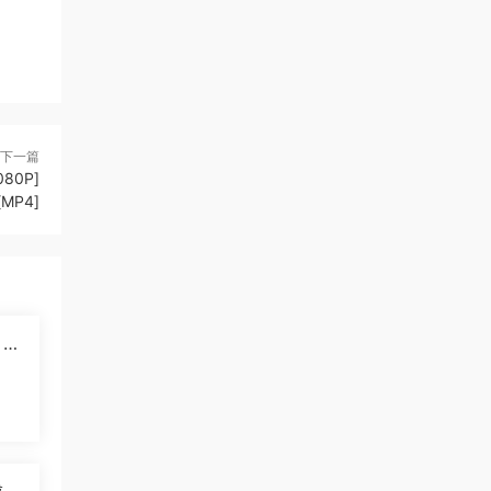
下一篇
0P]
[MP4]
》大