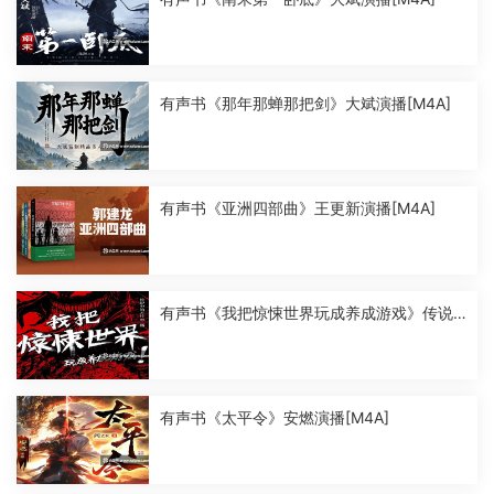
有声书《那年那蝉那把剑》大斌演播[M4A]
有声书《亚洲四部曲》王更新演播[M4A]
有声书《我把惊悚世界玩成养成游戏》传说
中的方片K演播[M4A]
有声书《太平令》安燃演播[M4A]