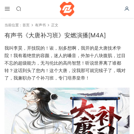
当前位置：
首页
有声书
正文
有声书《大唐补习班》安燃演播[M4A]
我叫李昊，开技院的！诶，别多想啊，我开的是大唐技术学
院！我有着绝世的容颜，迷人的嗓音，外加十八块腹肌，过目
不忘的超级能力，无与伦比的高尚智慧！听说世界离了谁都
转？这话到头了您内！这个大唐，没我那可就完犊子了，哦对
了，我兼职办了个补习班，专门培养皇帝！