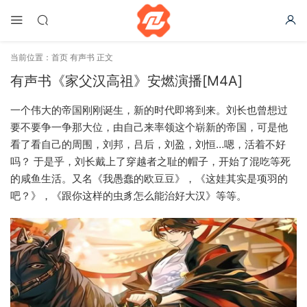
当前位置：
首页
有声书
正文
有声书《家父汉高祖》安燃演播[M4A]
一个伟大的帝国刚刚诞生，新的时代即将到来。刘长也曾想过
要不要争一争那大位，由自己来率领这个崭新的帝国，可是他
看了看自己的周围，刘邦，吕后，刘盈，刘恒…嗯，活着不好
吗？ 于是乎，刘长戴上了穿越者之耻的帽子，开始了混吃等死
的咸鱼生活。又名《我愚蠢的欧豆豆》，《这娃其实是项羽的
吧？》，《跟你这样的虫豸怎么能治好大汉》等等。