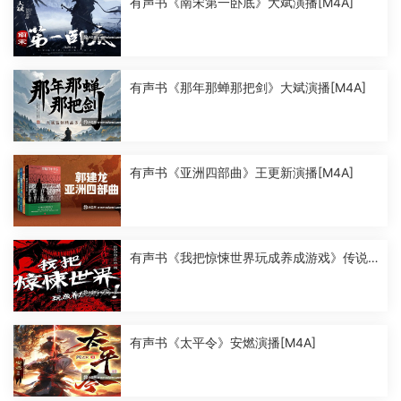
有声书《南宋第一卧底》大斌演播[M4A]
有声书《那年那蝉那把剑》大斌演播[M4A]
有声书《亚洲四部曲》王更新演播[M4A]
有声书《我把惊悚世界玩成养成游戏》传说
中的方片K演播[M4A]
有声书《太平令》安燃演播[M4A]