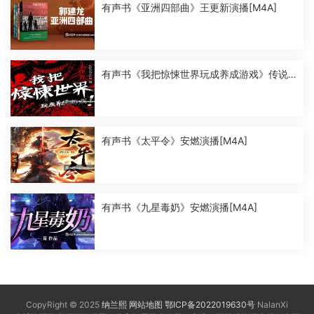
有声书《亚洲四部曲》王更新演播[M4A]
有声书《我把惊悚世界玩成养成游戏》传说
中的方片K演播[M4A]
有声书《太平令》安燃演播[M4A]
有声书《九星毒奶》安燃演播[M4A]
CopyRight © 2025
纳兰熙
网站地图
鄂ICP备2022019630号
NalanXi