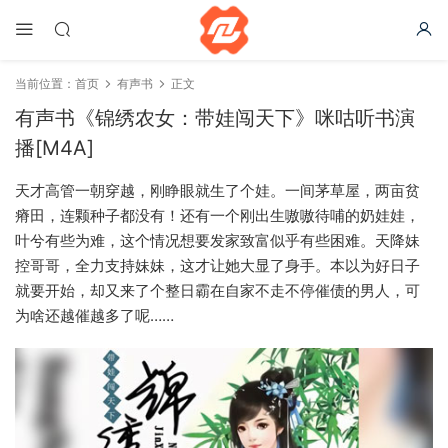
当前位置：
首页
有声书
正文
有声书《锦绣农女：带娃闯天下》咪咕听书演
播[M4A]
天才高管一朝穿越，刚睁眼就生了个娃。一间茅草屋，两亩贫
瘠田，连颗种子都没有！还有一个刚出生嗷嗷待哺的奶娃娃，
叶兮有些为难，这个情况想要发家致富似乎有些困难。天降妹
控哥哥，全力支持妹妹，这才让她大显了身手。本以为好日子
就要开始，却又来了个整日霸在自家不走不停催债的男人，可
为啥还越催越多了呢……