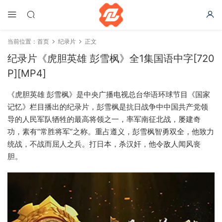
当前位置：
首页
纪录片
正文
纪录片《虎胆英雄 彭雪枫》全1集国语中字[720
P][MP4]
《虎胆英雄 彭雪枫》是中央广播电视总台华语环球节目《国家
记忆》栏目播出的纪录片，彭雪枫是抗日战争中中国共产党领
导的人民军队牺牲的最高将领之一，率军南征北战，屡建奇
功，素有“常胜将军”之称。重占遵义，彭雪枫智勇双全，他致力
统战，不战而屈人之兵。打日本，杀汉奸，他令敌人闻风丧
胆。