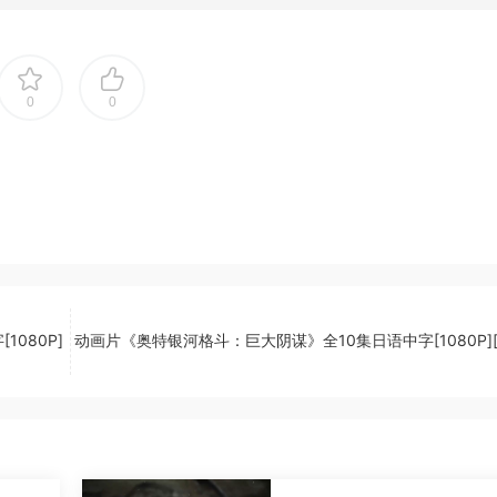
0
0
080P]
动画片《奥特银河格斗：巨大阴谋》全10集日语中字[1080P][