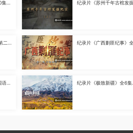
0集国
纪录片《苏州千年古棺发
实》全2集国语中字[1080P
[MP4]
第二
纪录片《广西剿匪纪事》全
0P]
集国语中字[720P][MP4]
国语中
纪录片《极致新疆》全6集
语中字[1080P][MP4]