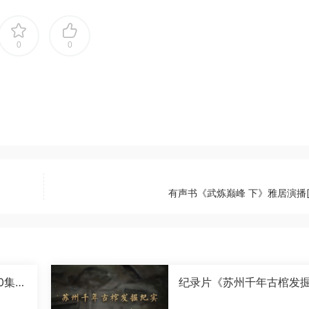
0
0
有声书《武炼巅峰 下》雅居演播[M
0集国
纪录片《苏州千年古棺发
实》全2集国语中字[1080P