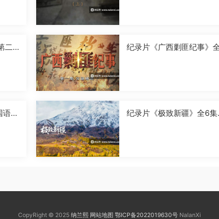
[MP4]
第二
纪录片《广西剿匪纪事》全
0P]
集国语中字[720P][MP4]
国语中
纪录片《极致新疆》全6集
语中字[1080P][MP4]
CopyRight © 2025
纳兰熙
网站地图
鄂ICP备2022019630号
NalanXi