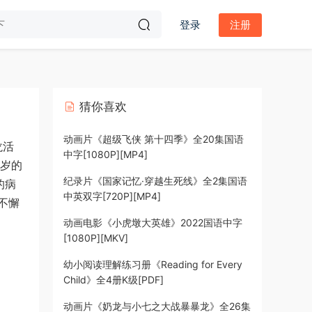
登录
注册
猜你喜欢
动画片《超级飞侠 第十四季》全20集国语
龙活
中字[1080P][MP4]
多岁的
纪录片《国家记忆·穿越生死线》全2集国语
的病
中英双字[720P][MP4]
不懈
动画电影《小虎墩大英雄》2022国语中字
[1080P][MKV]
幼小阅读理解练习册《Reading for Every
Child》全4册K级[PDF]
动画片《奶龙与小七之大战暴暴龙》全26集