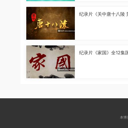
纪录片《关中唐十八陵 
季》全5集国语中字[108
[MP4]
纪录片《家国》全12集
字[1080P][MP4]
本博