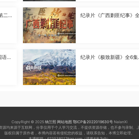
第二
纪录片《广西剿匪纪事》全
0P]
集国语中字[720P][MP4]
国语中
纪录片《极致新疆》全6集
语中字[1080P][MP4]
CopyRight © 2025
纳兰熙
网站地图
鄂ICP备2022019630号
NalanXi
资源均来源于互联网，分享仅用于个人学习交流，不提供资源存储，也不参与录制、
版权归属于原作者，本博内容若有侵犯您的权益，请联系告知，本博立即处理。
本博邮箱：623538017#qq.com（请将#改为@）