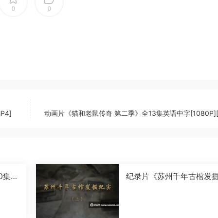
0
0
P4]
动画片《猫和老鼠传奇 第二季》全13集英语中字[1080P][
0集国
纪录片《苏州千年古棺发
实》全2集国语中字[1080P
[MP4]