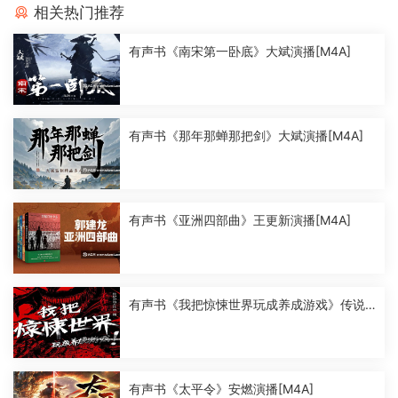
相关热门推荐
有声书《南宋第一卧底》大斌演播[M4A]
有声书《那年那蝉那把剑》大斌演播[M4A]
有声书《亚洲四部曲》王更新演播[M4A]
有声书《我把惊悚世界玩成养成游戏》传说
中的方片K演播[M4A]
有声书《太平令》安燃演播[M4A]