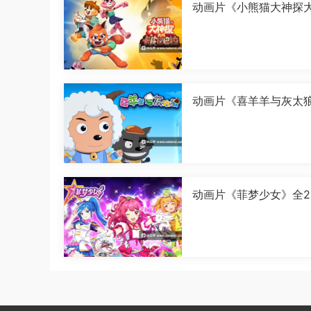
动画片《小熊猫大神探
皮巴巴拉》全26集国语中
080P][MP4]
动画片《喜羊羊与灰太
古怪界有古怪》全60集
中字[1080P][MP4]
动画片《菲梦少女》全2
国语中字[1080P][MP4]