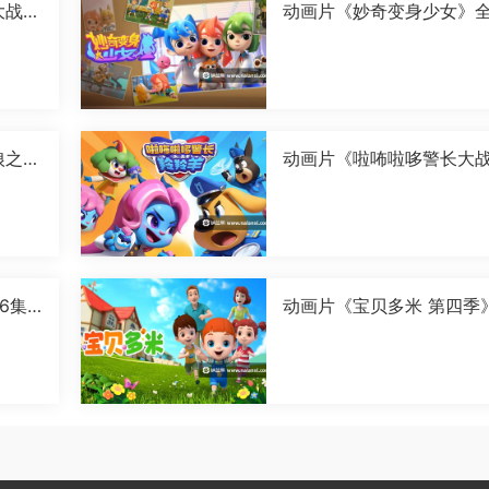
大战卡
动画片《妙奇变身少女》全
字[1
6集国语中字[1080P][MP4
狼之古
动画片《啦咘啦哆警长大
国语
羚羊 第二季》全52集国语
字[1080P][MP4]
6集
动画片《宝贝多米 第四季
全52集国语中字[1080P][
4]