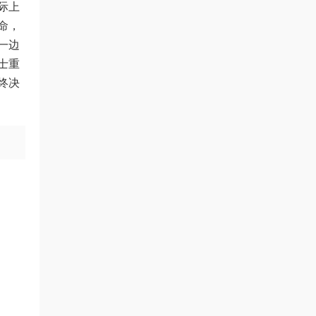
际上
命，
一边
士重
终决