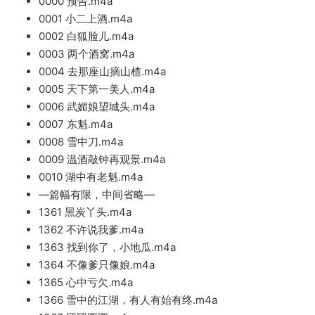
0000 预告.m4a
0001 小二上酒.m4a
0002 白狐脸儿.m4a
0003 两个酒窝.m4a
0004 去那座山摘山楂.m4a
0005 天下第一美人.m4a
0006 武媚娘望城头.m4a
0007 东魁.m4a
0008 雪中刀.m4a
0009 温酒敲钟再观景.m4a
0010 湖中有老魁.m4a
—篇幅有限，中间省略—
1361 黑炭丫头.m4a
1362 不许说我爹.m4a
1363 找到你了，小地瓜.m4a
1364 不像爹只像娘.m4a
1365 心中亏欠.m4a
1366 雪中的江湖，有人有始有终.m4a