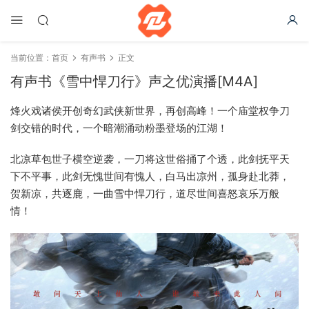
当前位置：
首页
有声书
正文
有声书《雪中悍刀行》声之优演播[M4A]
烽火戏诸侯开创奇幻武侠新世界，再创高峰！一个庙堂权争刀
剑交错的时代，一个暗潮涌动粉墨登场的江湖！
北凉草包世子横空逆袭，一刀将这世俗捅了个透，此剑抚平天
下不平事，此剑无愧世间有愧人，白马出凉州，孤身赴北莽，
贺新凉，共逐鹿，一曲雪中悍刀行，道尽世间喜怒哀乐万般
情！