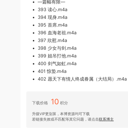
—篇幅有限—
393 读心.m4a
394 现身.m4a
395 首席.m4a
396 血海老祖.m4a
397 欣慰.m4a
398 少女与剑.m4a
399 姐吊打他.m4a
400 剑气如虹.m4a
401 惊蛰.m4a
402 愿天下有情人终成眷属（大结局）.m4a
10
下载价格
积分
升级VIP更划算，本博资源均可下载
若链接失效或不匹配等其它问题，请点击
联系博主