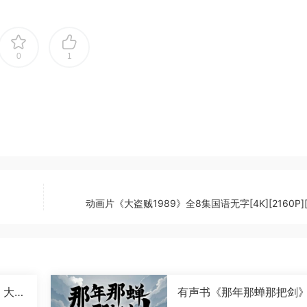
0
1
动画片《大盗贼1989》全8集国语无字[4K][2160P][
》大斌
有声书《那年那蝉那把剑
斌演播[M4A]