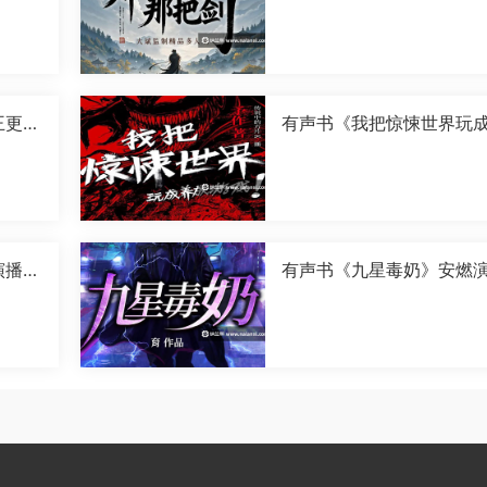
王更新
有声书《我把惊悚世界玩
成游戏》传说中的方片K演
[M4A]
演播
有声书《九星毒奶》安燃
[M4A]