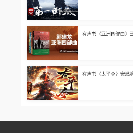
有声书《亚洲四部曲》
演播[M4A]
有声书《太平令》安燃
[M4A]