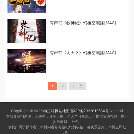
有声书《牧神记》幻樱空演播[M4A]
有声书《明天下》幻樱空演播[M4A]
1
2
下一页
CopyRight © 2025
纳兰熙
网站地图
鄂ICP备2022019630号
NalanXi
本博资源均来源于互联网，分享仅用于个人学习交流，不提供资源存储，也不
参与录制、上传。
版权归属于原作者，本博内容若有侵犯您的权益，请联系告知，本博立即处
理。