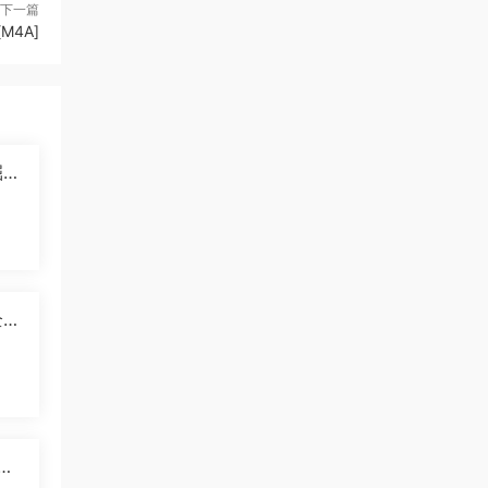
下一篇
4A]
掘纪
]
5
国