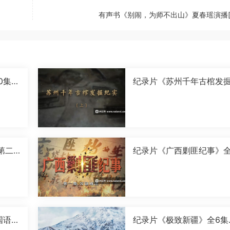
有声书《别闹，为师不出山》夏春瑶演播[M
0集国
纪录片《苏州千年古棺发
实》全2集国语中字[1080P
[MP4]
第二
纪录片《广西剿匪纪事》全
0P]
集国语中字[720P][MP4]
国语中
纪录片《极致新疆》全6集