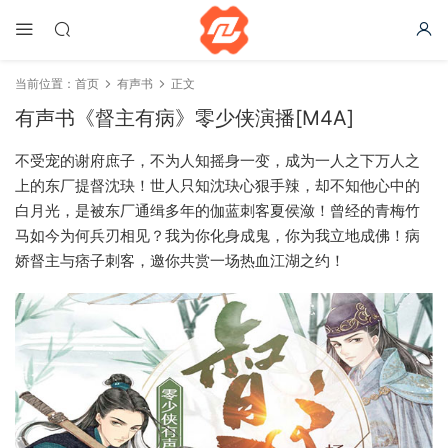
当前位置：
首页
有声书
正文
有声书《督主有病》零少侠演播[M4A]
不受宠的谢府庶子，不为人知摇身一变，成为一人之下万人之
上的东厂提督沈玦！世人只知沈玦心狠手辣，却不知他心中的
白月光，是被东厂通缉多年的伽蓝刺客夏侯潋！曾经的青梅竹
马如今为何兵刃相见？我为你化身成鬼，你为我立地成佛！病
娇督主与痞子刺客，邀你共赏一场热血江湖之约！