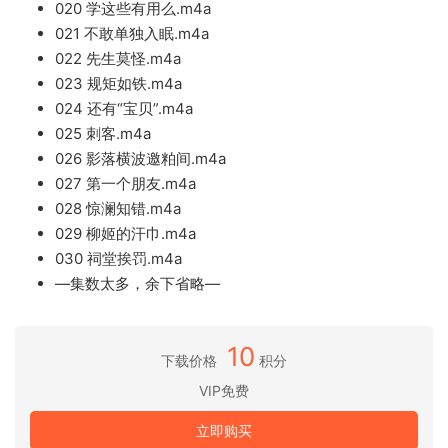
020 学这些有用么.m4a
021 不敢单独入眠.m4a
022 先生莫怪.m4a
023 规矩如铁.m4a
024 还有“宝贝”.m4a
025 刺客.m4a
026 影落横波邀粕间.m4a
027 第一个朋友.m4a
028 惊澜知错.m4a
029 柳姬的汗巾.m4a
030 祠堂挨罚.m4a
—集数太多，余下省略—
10
下载价格
积分
VIP免费
立即购买