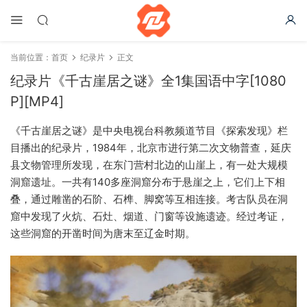
当前位置：
首页
纪录片
正文
纪录片《千古崖居之谜》全1集国语中字[1080
P][MP4]
《千古崖居之谜》是中央电视台科教频道节目《探索发现》栏
目播出的纪录片，1984年，北京市进行第二次文物普查，延庆
县文物管理所发现，在东门营村北边的山崖上，有一处大规模
洞窟遗址。一共有140多座洞窟分布于悬崖之上，它们上下相
叠，通过雕凿的石阶、石榫、脚窝等互相连接。考古队员在洞
窟中发现了火炕、石灶、烟道、门窗等设施遗迹。经过考证，
这些洞窟的开凿时间为唐末至辽金时期。