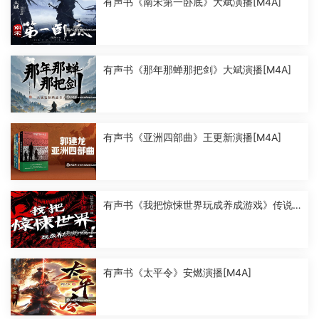
有声书《南宋第一卧底》大斌演播[M4A]
有声书《那年那蝉那把剑》大斌演播[M4A]
有声书《亚洲四部曲》王更新演播[M4A]
有声书《我把惊悚世界玩成养成游戏》传说
中的方片K演播[M4A]
有声书《太平令》安燃演播[M4A]