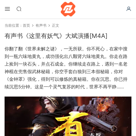
当前位置：
首页
有声书
正文
有声书《这里有妖气》大斌演播[M4A]
你翻了翻《世界未解之谜》，一无所获。你不死心，在家中搜
到一瓶六味地黄丸，成功强化出八颗肾六味地黄丸。你走在路
上捡到一块石头，并点石成金。你继续走在路上，遇到一名老
神棍在兜售假武林秘籍，你空手套白狼到三本假秘籍，你对
《金钟罩》强化，得到可以修炼的真秘籍。你在沉思。你已持
续沉思5分钟。这是一个灵气复苏的时代，世界不再平静……