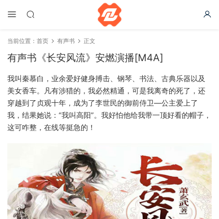
当前位置：
首页
有声书
正文
有声书《长安风流》安燃演播[M4A]
我叫秦慕白，业余爱好健身搏击、钢琴、书法、古典乐器以及
美女香车。凡有涉猎的，我必然精通，可是我离奇的死了，还
穿越到了贞观十年，成为了李世民的御前侍卫—公主爱上了
我，结果她说：“我叫高阳”。我好怕他给我带一顶好看的帽子，
这可咋整，在线等挺急的！