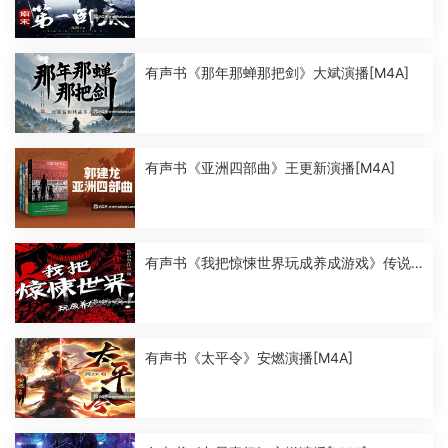
有声书《那年那蝉那把剑》大斌演播[M4A]
有声书《亚洲四部曲》王更新演播[M4A]
有声书《我把惊悚世界玩成养成游戏》传说
中的方片K演播[M4A]
有声书《太平令》安燃演播[M4A]