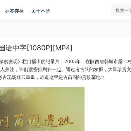
标签存档
关于本博
字[1080P][MP4]
探索发现》栏目播出的纪录片，2005年，在陕西省韩城市梁带
外引人关注，它们紧密排列在一起。通过考古队的发掘，大量珍贵
让考古现场疑云重重，难道这里是古芮国的贵族墓地？