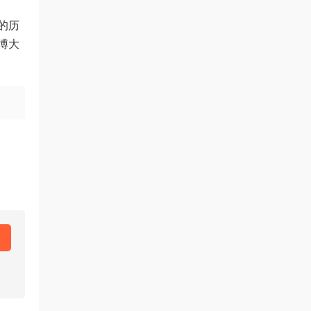
的历
博大