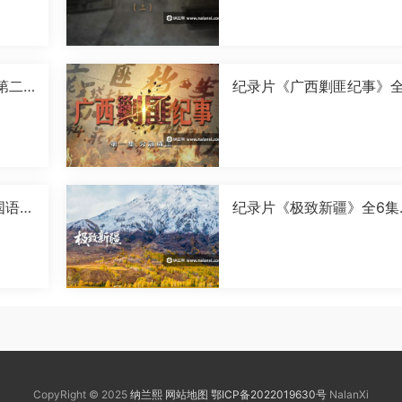
[MP4]
第二
纪录片《广西剿匪纪事》全
0P]
集国语中字[720P][MP4]
国语中
纪录片《极致新疆》全6集
语中字[1080P][MP4]
CopyRight © 2025
纳兰熙
网站地图
鄂ICP备2022019630号
NalanXi