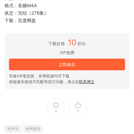
格式：音频M4A
状态：完结（278集）
下载：百度网盘
10
下载价格
积分
VIP免费
立即购买
升级VIP更划算，本博资源均可下载
若链接失效或不匹配等其它问题，请点击
联系博主
0
0
有声书
有声图书