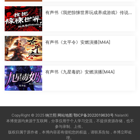
有声书《我把惊悚世界玩成养成游戏》传说
中的方片K演播[M4A]
有声书《太平令》安燃演播[M4A]
有声书《九星毒奶》安燃演播[M4A]
CopyRight © 2025
纳兰熙
网站地图
鄂ICP备2022019630号
NalanXi
本博资源均来源于互联网，分享仅用于个人学习交流，不提供资源存储，也不
参与录制、上传。
版权归属于原作者，本博内容若有侵犯您的权益，请联系告知，本博立即处
理。