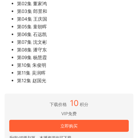
第02集 董家鸿
第03集 郎景和
第04集 王庆国
第05集 童朝晖
第06集 石远凯
第07集 沈文彬
第08集 潘守东
第09集 杨慧霞
第10集 朱俊明
第11集 吴润晖
第12集 赵国光
10
下载价格
积分
VIP免费
立即购买
升级VIP更划算，本博资源均可下载