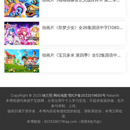
全52集国语中字[1080P][MP4]
动画片《菲梦少女》全26集国语中字[1080
P][MP4]
动画片《宝贝多米 第四季》全52集国语中字
[1080P][MP4]
CopyRight © 2025
纳兰熙
网站地图
鄂ICP备2022019630号
NalanXi
本博资源均来源于互联网，分享仅用于个人学习交流，不提供资源存储，也不
参与录制、上传。
版权归属于原作者，本博内容若有侵犯您的权益，请联系告知，本博立即处
理。
本博邮箱：623538017#qq.com（请将#改为@）