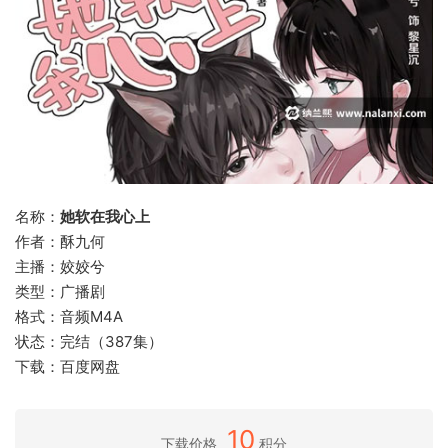
名称：
她软在我心上
作者：酥九何
主播：姣姣兮
类型：广播剧
格式：音频M4A
状态：完结（387集）
下载：百度网盘
10
下载价格
积分