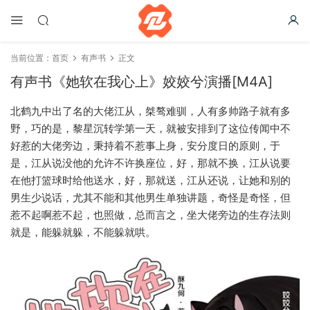
当前位置：
首页
有声书
正文
有声书《她软在我心上》姣姣兮演播[M4A]
北鹤九中出了名的大佬江从，桀骜难驯，人有多帅路子就有多
野，巧的是，黎星沉转学第一天，就被安排到了这位传闻中不
好惹的大佬旁边，秉持着不惹事上身，安分度日的原则，于
是，江从说没他的允许不许换座位，好，那就不换，江从说要
在他打篮球时给他送水，好，那就送，江从还说，让她和别的
男生少说话，尤其不能和其他男生单独讲题，奇怪是奇怪，但
惹不起啊惹不起，也照做，总而言之，坐大佬旁边的生存法则
就是，能躲就躲，不能躲就哄。