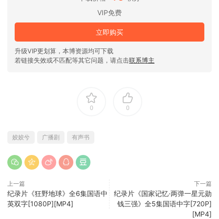
VIP免费
立即购买
升级VIP更划算，本博资源均可下载
若链接失效或不匹配等其它问题，请点击
联系博主
0
0
姣姣兮
广播剧
有声书
上一篇
下一篇
纪录片《狂野地球》全6集国语中
纪录片《国家记忆·两弹一星元勋
英双字[1080P][MP4]
钱三强》全5集国语中字[720P]
[MP4]