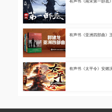
有声书《南宋第一卧底
演播[M4A]
有声书《亚洲四部曲》
演播[M4A]
有声书《太平令》安燃
[M4A]