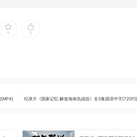
0
0
MP4]
纪录片《国家记忆·解放海南岛战役》全3集国语中字[720P][