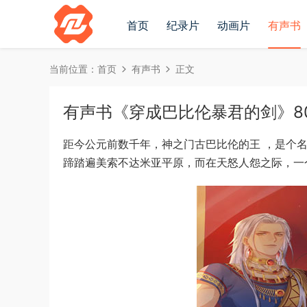
首页
纪录片
动画片
有声书
当前位置：
首页
有声书
正文
有声书《穿成巴比伦暴君的剑》8082
距今公元前数千年，神之门古巴比伦的王 ，是个
蹄踏遍美索不达米亚平原，而在天怒人怨之际，一