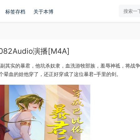
标签存档
关于本博
Audio演播[M4A]
名副其实的暴君，他坑杀奴隶，血洗游牧部族，羞辱神祗，将战
个晕血的娃他穿了，还正好穿成了这位暴君–手里的剑。