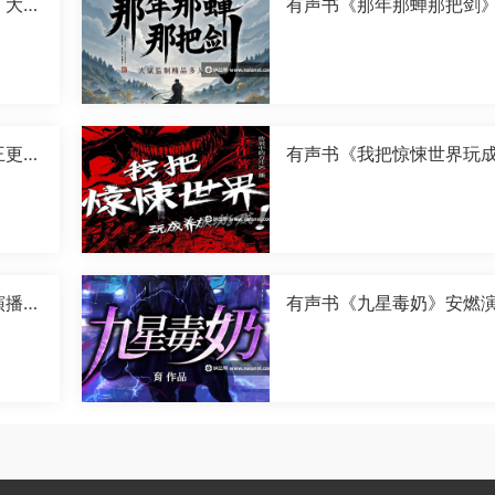
》大斌
有声书《那年那蝉那把剑
斌演播[M4A]
王更新
有声书《我把惊悚世界玩
成游戏》传说中的方片K演
[M4A]
演播
有声书《九星毒奶》安燃
[M4A]