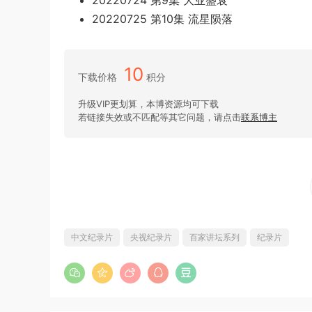
20220724 第9集 大业盛衰
20220725 第10集 流星陨落
10
下载价格
积分
升级VIP更划算，本博资源均可下载
若链接失效或不匹配等其它问题，请点击
联系博主
中文纪录片
央视纪录片
百家讲坛系列
纪录片