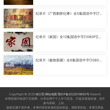
纪录片《广西剿匪纪事》全5集国语中字[720
P][MP4]
纪录片《家国》全12集国语中字[1080P][MP
4]
纪录片《极致新疆》全6集国语中字[1080P]
[MP4]
CopyRight © 2025
纳兰熙
网站地图
鄂ICP备2022019630号
NalanXi
本博资源均来源于互联网，分享仅用于个人学习交流，不提供资源存储，也不
参与录制、上传。
版权归属于原作者，本博内容若有侵犯您的权益，请联系告知，本博立即处