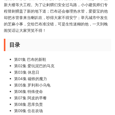
新大楼等大工程。为了让剌猬们安全过马路，小小建筑师们专
程替刺猬盖了新的地下道；巴布还会修理热水管，爱耍宝的他
却把水管拿来当喇叭吹，吵得大家不得安宁；举凡城市中发生
的芝麻小事，交给巴布准没错，可是生性迷糊的他，一天到晚
闹笑话让大家哭笑不得！
目录
第01集 巴布的新鞋
第02集 爱玩泥巴的马克
第03集 休息日
第04集 磁铁的魔力
第05集 罗利和小乌龟
第06集 特殊使命
第07集 阿皮的早餐
第08集 思库负责
第09集 住在农场