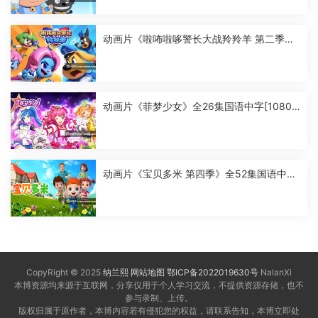
动画片《啦咘啦哆警长大战羚羚羊 第二季》
全52集国语中字[1080P][MP4]
动画片《菲梦少女》全26集国语中字[1080
P][MP4]
动画片《宝贝多米 第四季》全52集国语中字
[1080P][MP4]
CopyRight © 2025
纳兰熙
网站地图
鄂ICP备2022019630号
NalanXi
本博资源均来源于互联网，分享仅用于个人学习交流，不提供资源存储，也不
参与录制、上传。
版权归属于原作者，本博内容若有侵犯您的权益，请联系告知，本博立即处