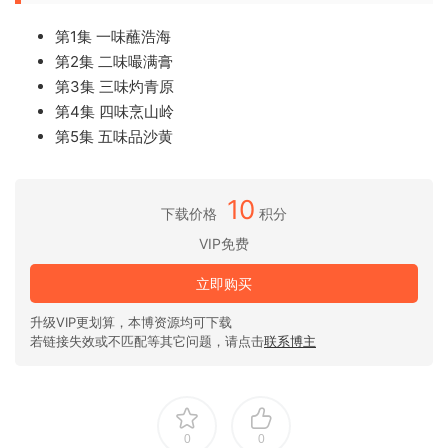
第1集 一味蘸浩海
第2集 二味嘬满膏
第3集 三味灼青原
第4集 四味烹山岭
第5集 五味品沙黄
10
下载价格
积分
VIP免费
立即购买
升级VIP更划算，本博资源均可下载
若链接失效或不匹配等其它问题，请点击
联系博主
0
0