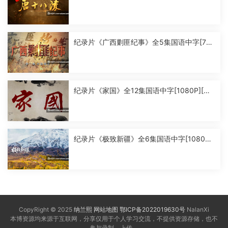
中字[1080P][MP4]
纪录片《广西剿匪纪事》全5集国语中字[720
P][MP4]
纪录片《家国》全12集国语中字[1080P][MP
4]
纪录片《极致新疆》全6集国语中字[1080P]
[MP4]
CopyRight © 2025
纳兰熙
网站地图
鄂ICP备2022019630号
NalanXi
本博资源均来源于互联网，分享仅用于个人学习交流，不提供资源存储，也不
参与录制、上传。