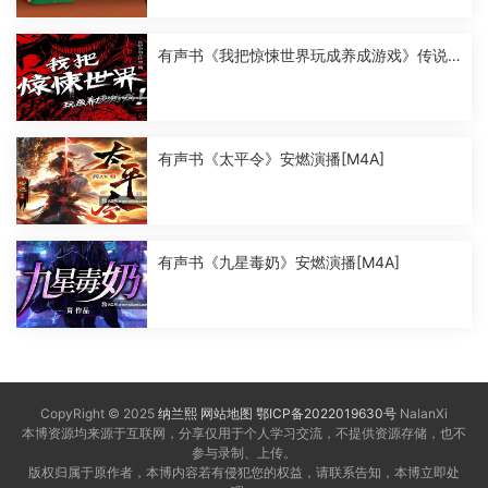
有声书《我把惊悚世界玩成养成游戏》传说
中的方片K演播[M4A]
有声书《太平令》安燃演播[M4A]
有声书《九星毒奶》安燃演播[M4A]
CopyRight © 2025
纳兰熙
网站地图
鄂ICP备2022019630号
NalanXi
本博资源均来源于互联网，分享仅用于个人学习交流，不提供资源存储，也不
参与录制、上传。
版权归属于原作者，本博内容若有侵犯您的权益，请联系告知，本博立即处