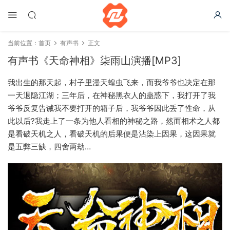
当前位置：
首页
有声书
正文
有声书《天命神相》柒雨山演播[MP3]
我出生的那天起，村子里漫天蝗虫飞来，而我爷爷也决定在那
一天退隐江湖；三年后，在神秘黑衣人的蛊惑下，我打开了我
爷爷反复告诫我不要打开的箱子后，我爷爷因此丢了性命，从
此以后?我走上了一条为他人看相的神秘之路，然而相术之人都
是看破天机之人，看破天机的后果便是沾染上因果，这因果就
是五弊三缺，四舍两劫…