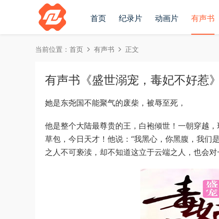
首页
纪录片
动画片
有声书
当前位置：
首页
有声书
正文
有声书《盛世溺宠，毒妃不好惹》茯
她是东尧国不能聚气的废柴，被辱至死，
他是整个大陆最尊贵的王，白袍倾世！一朝穿越，
草包，今日天才！他说：“我黑心，你黑腹，我们
之人不可亵渎，却不知道这立于云端之人，也会对