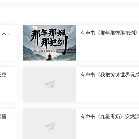
》大斌
有声书《那年那蝉那把剑
斌演播[M4A]
王更新
有声书《我把惊悚世界玩
成游戏》传说中的方片K演
[M4A]
演播
有声书《九星毒奶》安燃
[M4A]