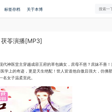
标签存档
关于本博
苓演播[MP3]
现代神医堂主穿越成容王府的草包嫡女，庶母不慈？庶妹不善！
是医学上的奇迹，更是天生绝配！世人皆道他自傲且强大，仿佛
一名女子温柔至此。