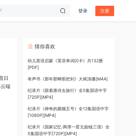
登录
注册
猜你喜欢
幼儿英语启蒙《英语单词闪卡》共132册
[PDF]
昔日
有声书《那年那蝉那把剑》大斌演播[M4A]
那云端
纪录片《跟着唐诗去旅行》全5集国语中字
[720P][MP4]
纪录片《神奇的嫦娥五号》全12集国语中字
[1080P][MP4]
纪录片《国家记忆·两弹一星元勋钱三强》全
5集国语中字[720P][MP4]