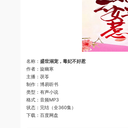
名称：
盛世溺宠，毒妃不好惹
作者：旋幽寒
主播：茯苓
制作：博易听书
类型：有声小说
格式：音频MP3
状态：完结（全360集）
下载：百度网盘