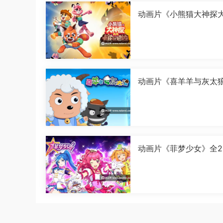
动画片《小熊猫大神探
皮巴巴拉》全26集国语中
080P][MP4]
动画片《喜羊羊与灰太
古怪界有古怪》全60集
中字[1080P][MP4]
动画片《菲梦少女》全2
国语中字[1080P][MP4]