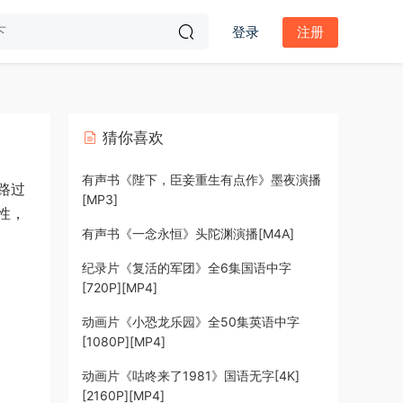
登录
注册
猜你喜欢
有声书《陛下，臣妾重生有点作》墨夜演播
路过
[MP3]
性，
有声书《一念永恒》头陀渊演播[M4A]
纪录片《复活的军团》全6集国语中字
[720P][MP4]
动画片《小恐龙乐园》全50集英语中字
[1080P][MP4]
动画片《咕咚来了1981》国语无字[4K]
[2160P][MP4]