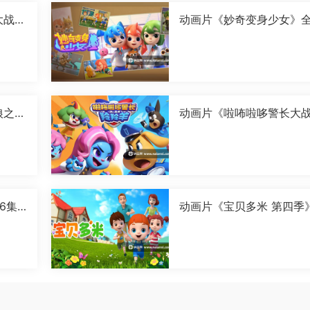
大战卡
动画片《妙奇变身少女》全
字[1
6集国语中字[1080P][MP4
狼之古
动画片《啦咘啦哆警长大
国语
羚羊 第二季》全52集国语
字[1080P][MP4]
6集
动画片《宝贝多米 第四季
全52集国语中字[1080P][
4]