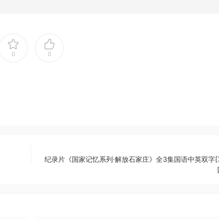
0
0
纪录片《国家记忆系列·解放石家庄》全3集国语中英双字[72