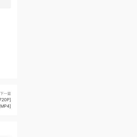
下一篇
0P]
[MP4]