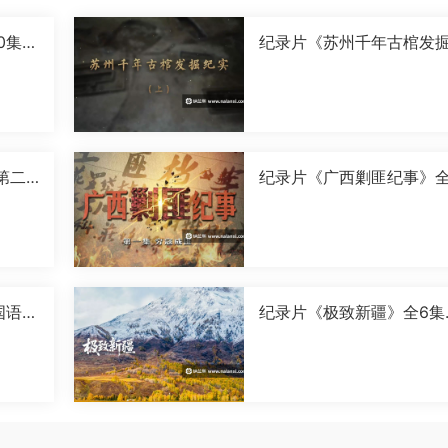
0集国
纪录片《苏州千年古棺发
实》全2集国语中字[1080P
[MP4]
第二
纪录片《广西剿匪纪事》全
0P]
集国语中字[720P][MP4]
国语中
纪录片《极致新疆》全6集
语中字[1080P][MP4]