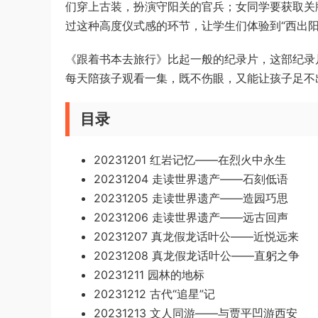
们穿上古装，扮演守阳关的官兵；女同学要获取关
过这种高度仪式感的环节，让学生们体验到“西出阳
《跟着书本去旅行》比起一般的纪录片，这部纪录
每天陪孩子观看一集，既不伤眼，又能让孩子足不
目录
20231201 红岩记忆——在烈火中永生
20231204 走读世界遗产——石刻低语
20231205 走读世界遗产——造园巧思
20231206 走读世界遗产——远古回声
20231207 真龙假龙话叶公——近悦远来
20231208 真龙假龙话叶公——直躬之争
20231211 园林的地标
20231212 古代“追星”记
20231213 文人同游——与贾平凹游西安