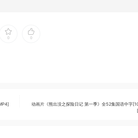
0
0
P4]
动画片《熊出没之探险日记 第一季》全52集国语中字[10