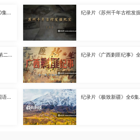
0集国
纪录片《苏州千年古棺发
实》全2集国语中字[1080P
[MP4]
第二
纪录片《广西剿匪纪事》全
0P]
集国语中字[720P][MP4]
国语中
纪录片《极致新疆》全6集
语中字[1080P][MP4]