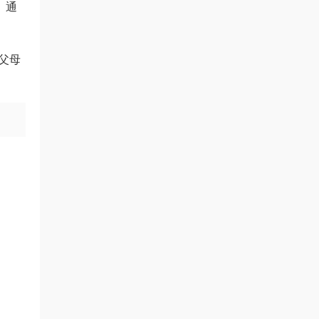
。通
父母