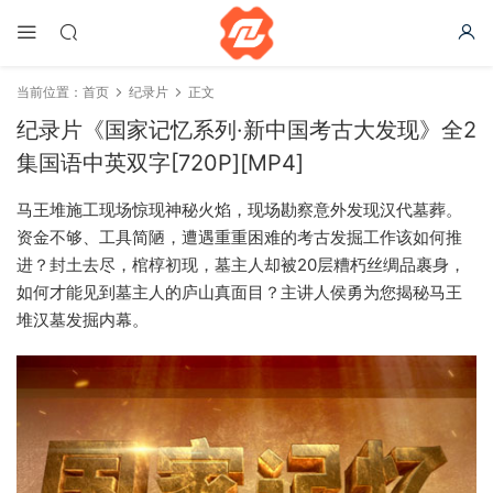
当前位置：
首页
纪录片
正文
纪录片《国家记忆系列·新中国考古大发现》全2
集国语中英双字[720P][MP4]
马王堆施工现场惊现神秘火焰，现场勘察意外发现汉代墓葬。
资金不够、工具简陋，遭遇重重困难的考古发掘工作该如何推
进？封土去尽，棺椁初现，墓主人却被20层糟朽丝绸品裹身，
如何才能见到墓主人的庐山真面目？主讲人侯勇为您揭秘马王
堆汉墓发掘内幕。