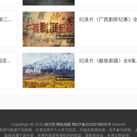
第二
纪录片《广西剿匪纪事》全
0P]
集国语中字[720P][MP4]
国语中
纪录片《极致新疆》全6集
语中字[1080P][MP4]
CopyRight © 2025
纳兰熙
网站地图
鄂ICP备2022019630号
NalanXi
资源均来源于互联网，分享仅用于个人学习交流，不提供资源存储，也不参与录制、
版权归属于原作者，本博内容若有侵犯您的权益，请联系告知，本博立即处理。