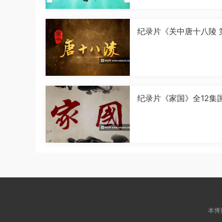
纪录片《关中唐十八陵 
季》全5集国语中字[108
[MP4]
纪录片《家国》全12集
字[1080P][MP4]
本博