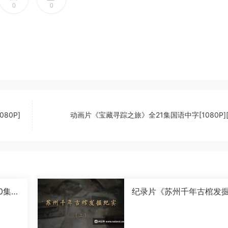
0
0
80P]
动画片《宝藏寻踪之旅》全21集国语中字[1080P][
0集国
纪录片《苏州千年古棺发
实》全2集国语中字[1080P
[MP4]