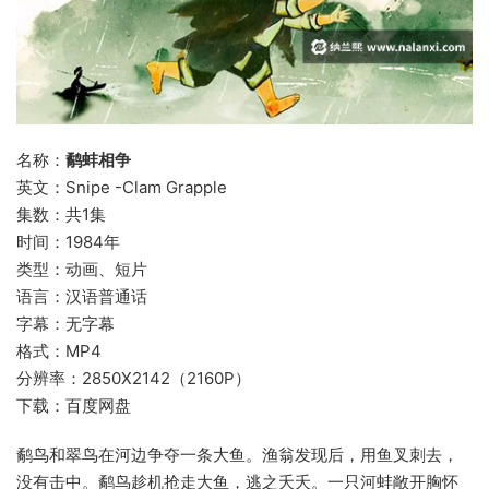
名称：
鹬蚌相争
英文：Snipe -Clam Grapple
集数：共1集
时间：1984年
类型：动画、短片
语言：汉语普通话
字幕：无字幕
格式：MP4
分辨率：2850X2142（2160P）
下载：百度网盘
鹬鸟和翠鸟在河边争夺一条大鱼。渔翁发现后，用鱼叉刺去，
没有击中。鹬鸟趁机抢走大鱼，逃之夭夭。一只河蚌敞开胸怀