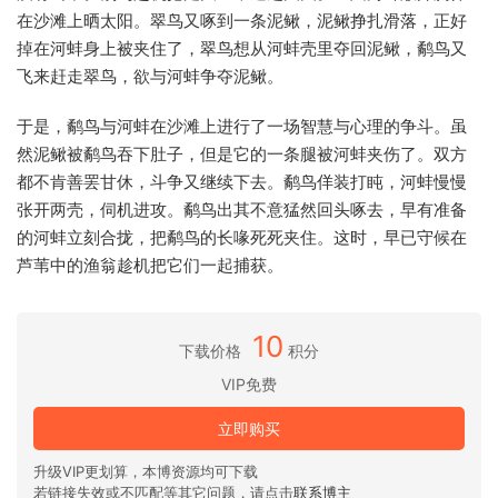
在沙滩上晒太阳。翠鸟又啄到一条泥鳅，泥鳅挣扎滑落，正好
掉在河蚌身上被夹住了，翠鸟想从河蚌壳里夺回泥鳅，鹬鸟又
飞来赶走翠鸟，欲与河蚌争夺泥鳅。
于是，鹬鸟与河蚌在沙滩上进行了一场智慧与心理的争斗。虽
然泥鳅被鹬鸟吞下肚子，但是它的一条腿被河蚌夹伤了。双方
都不肯善罢甘休，斗争又继续下去。鹬鸟佯装打盹，河蚌慢慢
张开两壳，伺机进攻。鹬鸟出其不意猛然回头啄去，早有准备
的河蚌立刻合拢，把鹬鸟的长喙死死夹住。这时，早已守候在
芦苇中的渔翁趁机把它们一起捕获。
10
下载价格
积分
VIP免费
立即购买
升级VIP更划算，本博资源均可下载
若链接失效或不匹配等其它问题，请点击
联系博主