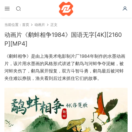
当前位置：
首页
动画片
正文
动画片《鹬蚌相争1984》国语无字[4K][2160
P][MP4]
《鹬蚌相争》是由上海美术电影制片厂1984年制作的水墨动画
片，该片用水墨画的风格形式讲述了鹬鸟与河蚌争夺泥鳅，被
河蚌夹伤了，鹬鸟展开报复，双方斗智斗勇，鹬鸟最后被河蚌
夹住难以挣脱，渔夫看到后过来抓住它们的故事。