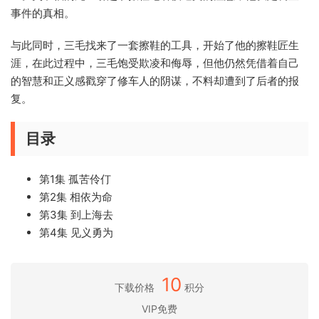
事件的真相。
与此同时，三毛找来了一套擦鞋的工具，开始了他的擦鞋匠生
涯，在此过程中，三毛饱受欺凌和侮辱，但他仍然凭借着自己
的智慧和正义感戳穿了修车人的阴谋，不料却遭到了后者的报
复。
目录
第1集 孤苦伶仃
第2集 相依为命
第3集 到上海去
第4集 见义勇为
10
下载价格
积分
VIP免费