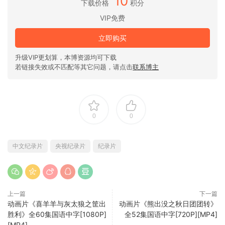
10
下载价格
积分
VIP免费
立即购买
升级VIP更划算，本博资源均可下载
若链接失效或不匹配等其它问题，请点击
联系博主
0
0
中文纪录片
央视纪录片
纪录片
上一篇
下一篇
动画片《喜羊羊与灰太狼之筐出
动画片《熊出没之秋日团团转》
胜利》全60集国语中字[1080P]
全52集国语中字[720P][MP4]
[MP4]