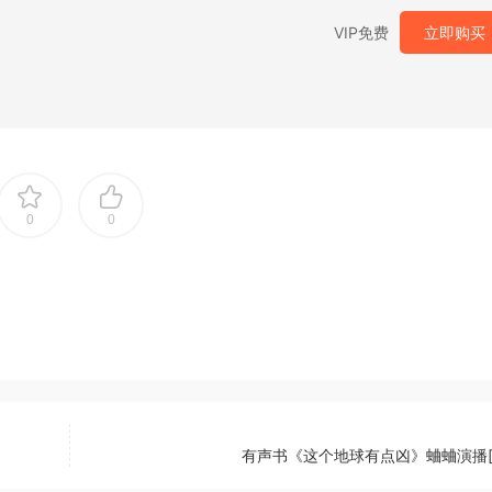
VIP免费
立即购买
0
0
]
有声书《这个地球有点凶》蛐蛐演播[M