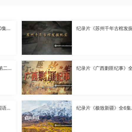
0集国
纪录片《苏州千年古棺发
实》全2集国语中字[1080P
[MP4]
第二
纪录片《广西剿匪纪事》全
0P]
集国语中字[720P][MP4]
国语中
纪录片《极致新疆》全6集
语中字[1080P][MP4]