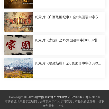
纪录片《广西剿匪纪事》全5集国语中字[720
P][MP4]
纪录片《家国》全12集国语中字[1080P][MP
4]
纪录片《极致新疆》全6集国语中字[1080P]
[MP4]
CopyRight © 2025
纳兰熙
网站地图
鄂ICP备2022019630号
NalanXi
本博资源均来源于互联网，分享仅用于个人学习交流，不提供资源存储，也不
参与录制、上传。