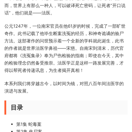
而，世界上有那么一种人，可以破译死亡密码，让死者“开口说
话”，他们就是——法医。
公元1247年，一位南宋官员在他61岁的时候，完成了一部旷世
奇作。此书记载了他毕生断案洗冤的经历，和神奇诡谲的验尸
方法。这部著作的问世预示着一个全新的学科就此诞生，此书
的作者就是世界法医学鼻祖——宋慈。自南宋到清末，历代官
府都将《洗冤集录》奉为尸伤检验的指南；即使在今天，其中
的检验理念仍然备受推崇。法医学正是这样一路发展完善，才
得以帮死者传递讯息，为生者揭开真相！
本系列我们将穿越古今，以时间为镜，对照八百年间法医学的
演进与发展。
目录
第1集 蛇毒案
第2集 焦尸案