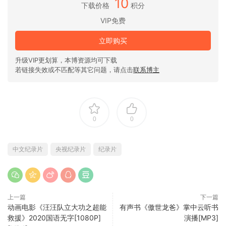
10
下载价格
积分
VIP免费
立即购买
升级VIP更划算，本博资源均可下载
若链接失效或不匹配等其它问题，请点击
联系博主
0
0
中文纪录片
央视纪录片
纪录片
上一篇
下一篇
动画电影《汪汪队立大功之超能
有声书《傲世龙爸》掌中云听书
救援》2020国语无字[1080P]
演播[MP3]